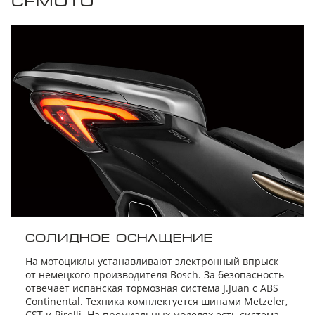
CFMOTO
СОЛИДНОЕ ОСНАЩЕНИЕ
На мотоциклы устанавливают электронный впрыск
от немецкого производителя Bosch. За безопасность
отвечает испанская тормозная система J.Juan с ABS
Continental. Техника комплектуется шинами Metzeler,
CST и Pirelli. На премиальных моделях есть система