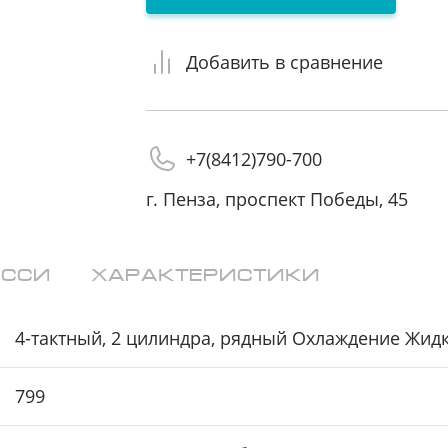
Я принимаю
Я принимаю
Пользовательское соглашение
Пользовательское соглашение
Я соглашаюсь на
Я соглашаюсь на
передачу персональных данных
передачу персональных данных
Добавить в сравнение
третьим лицам
третьим лицам
отправить заявку
отправить заявку
+7(8412)790-700
г. Пенза, проспект Победы, 45
ССИ
ХАРАКТЕРИСТИКИ
4-тактный, 2 цилиндра, рядный Охлаждение Жид
799