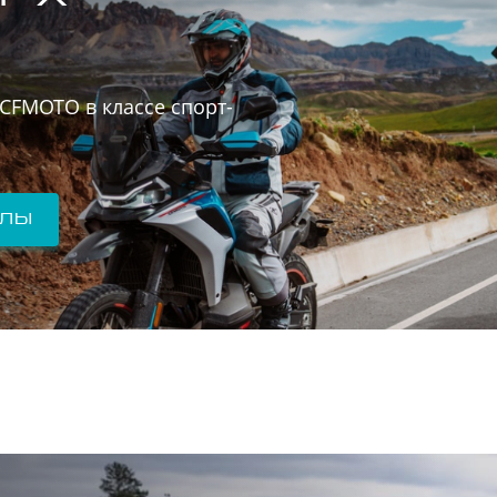
CFMOTO в классе спорт-
клы