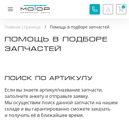
0
ОБРАТНАЯ СВЯЗЬ
СПАСИБО!
Главная страница
Помощь в подборе запчастей
Ваша заявка принята, специалист свяжется с вами.
ПОМОЩЬ В ПОДБОРЕ
Имя
Хорошо
ЗАПЧАСТЕЙ
Телефон
ПОИСК ПО АРТИКУЛУ
Я соглашаюсь с
Политикой обработки
персональных данных
Если вы знаете артикул/название запчасти,
заполните анкету и отправьте заявку.
Я соглашаюсь на
Обработку персональных
Мы осуществим поиск данной запчасти на нашем
данных
складе и вы гарантированно сможете заказать
Я принимаю
Пользовательское соглашение
и получить её в ближайшее время.
Я соглашаюсь на
передачу персональных данных