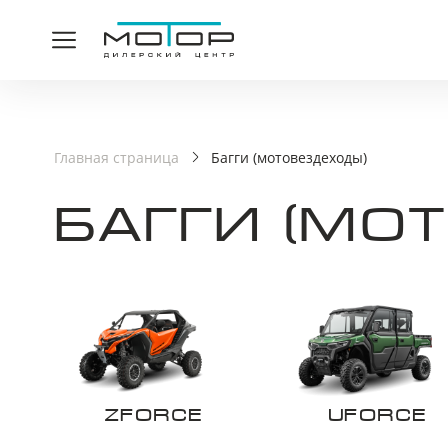
СПАСИ
Главная страница
Багги (мотовездеходы)
БАГГИ (МО
Ваша заявка принята,
ZFORCE
UFORCE