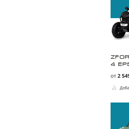
ZFOR
4 EP
от
2 54
Доба