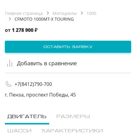
третьим лицам
третьим лицам
Главная страница
Мотоциклы
1000
CFMOTO 1000MT-X TOURING
отправить заявку
отправить заявку
от
1 278 900
₽
оставить заявку
Добавить в сравнение
+7(8412)790-700
г. Пенза, проспект Победы, 45
ДВИГАТЕЛЬ
РАЗМЕРЫ
ШАССИ
ХАРАКТЕРИСТИКИ