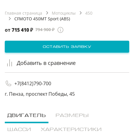
третьим лицам
третьим лицам
Главная страница
Мотоциклы
450
CFMOTO 450MT Sport (ABS)
отправить заявку
отправить заявку
от
715 410
₽
794 900 ₽
оставить заявку
Добавить в сравнение
+7(8412)790-700
г. Пенза, проспект Победы, 45
ДВИГАТЕЛЬ
РАЗМЕРЫ
ШАССИ
ХАРАКТЕРИСТИКИ