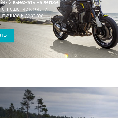
обный выезжать на лёгкое
 отношение к жизни:
античное и дерзкое.
клы