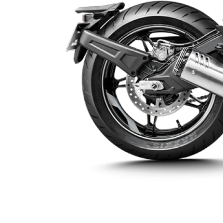
Привод
Цепной
Рама
-