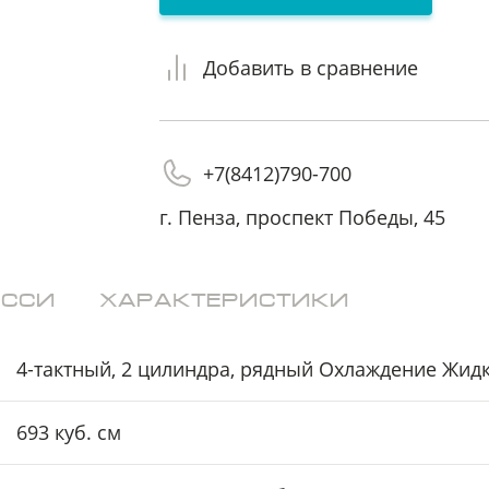
Я принимаю
Я принимаю
Пользовательское соглашение
Пользовательское соглашение
Я соглашаюсь на
Я соглашаюсь на
передачу персональных данных
передачу персональных данных
Добавить в сравнение
третьим лицам
третьим лицам
отправить заявку
отправить заявку
+7(8412)790-700
г. Пенза, проспект Победы, 45
ССИ
ХАРАКТЕРИСТИКИ
4-тактный, 2 цилиндра, рядный Охлаждение Жид
693 куб. см