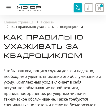
0
ОБРАТНАЯ СВЯЗЬ
СПАСИБО!
Главная страница
Новости
Как правильно ухаживать за квадроциклом
Ваша заявка принята, специалист свяжется с вами.
КАК ПРАВИЛЬНО
Имя
Хорошо
УХАЖИВАТЬ ЗА
КВАДРОЦИКЛОМ
Телефон
Я соглашаюсь с
Политикой обработки
Чтобы ваш квадроцикл служил долго и надежно,
персональных данных
необходимо уделять внимание его обслуживанию и
Я соглашаюсь на
Обработку персональных
уходу. Комплексный уход включает в себя
данных
аккуратное обкатывание новой техники,
правильное хранение, регулярные чистки и
Я принимаю
Пользовательское соглашение
техническое обслуживание. Также требуются
Я соглашаюсь на
передачу персональных данных
специальные подготовки к езде по бездорожью и