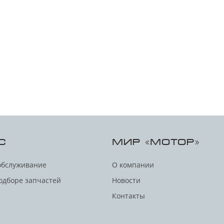
С
МИР «МОТОР»
обслуживание
О компании
одборе запчастей
Новости
Контакты