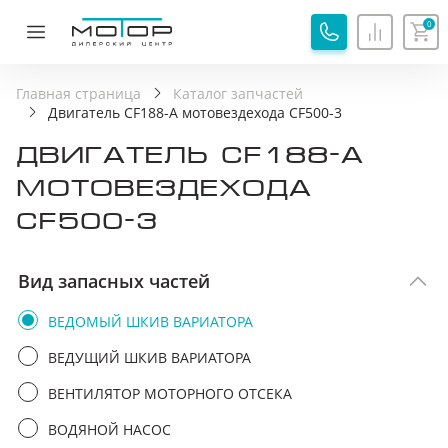
0
ОБРАТНАЯ СВЯЗЬ
СПАСИБО!
Главная страница
Каталог запчастей
Двигатель CF188-A мотовездехода CF500-3
Ваша заявка принята, специалист свяжется с вами.
ДВИГАТЕЛЬ CF188-A
Имя
Хорошо
МОТОВЕЗДЕХОДА
CF500-3
Телефон
Вид запасных частей
Я соглашаюсь с
Политикой обработки
персональных данных
ВЕДОМЫЙ ШКИВ ВАРИАТОРА
Я соглашаюсь на
Обработку персональных
ВЕДУЩИЙ ШКИВ ВАРИАТОРА
данных
ВЕНТИЛЯТОР МОТОРНОГО ОТСЕКА
Я принимаю
Пользовательское соглашение
ВОДЯНОЙ НАСОС
Я соглашаюсь на
передачу персональных данных