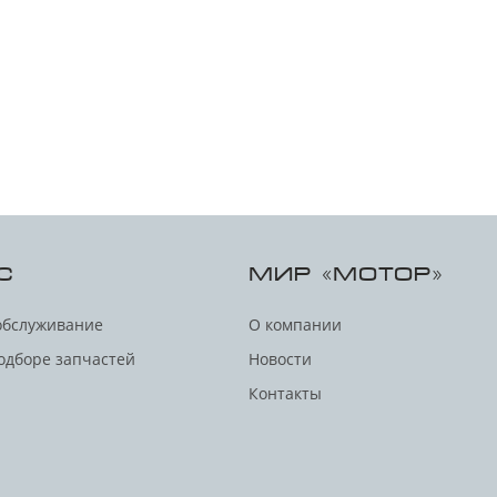
С
МИР «МОТОР»
обслуживание
О компании
одборе запчастей
Новости
Контакты