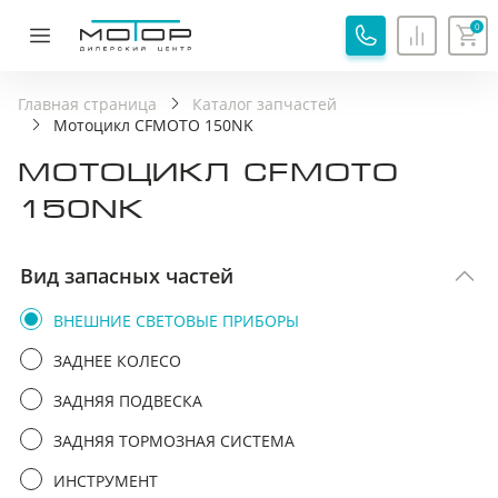
0
ОБРАТНАЯ СВЯЗЬ
СПАСИБО!
Главная страница
Каталог запчастей
Мотоцикл CFMOTO 150NK
Ваша заявка принята, специалист свяжется с вами.
МОТОЦИКЛ CFMOTO
Имя
Хорошо
150NK
Телефон
Вид запасных частей
ВНЕШНИЕ СВЕТОВЫЕ ПРИБОРЫ
Я соглашаюсь с
Политикой обработки
персональных данных
ЗАДНЕЕ КОЛЕСО
Я соглашаюсь на
Обработку персональных
ЗАДНЯЯ ПОДВЕСКА
данных
ЗАДНЯЯ ТОРМОЗНАЯ СИСТЕМА
Я принимаю
Пользовательское соглашение
ИНСТРУМЕНТ
Я соглашаюсь на
передачу персональных данных