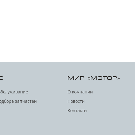
С
МИР «МОТОР»
обслуживание
О компании
одборе запчастей
Новости
Контакты