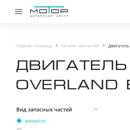
СПАСИ
Главная страница
Каталог запчастей
Двигатель
ДВИГАТЕЛЬ
Ваша заявка принята,
OVERLAND 
Вид запасных частей
ВАРИАТОР