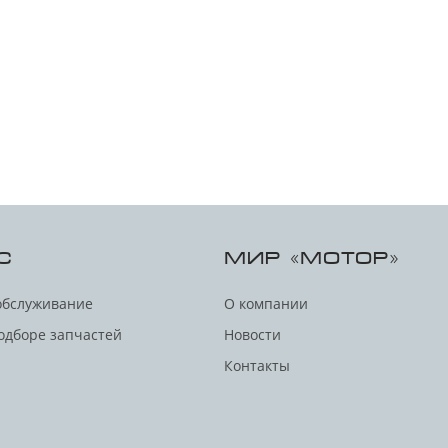
С
МИР «МОТОР»
обслуживание
О компании
одборе запчастей
Новости
Контакты