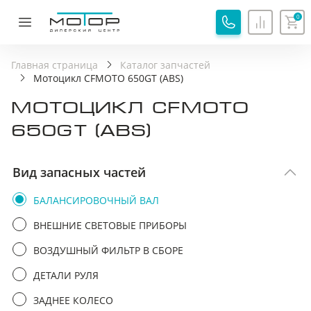
0
ОБРАТНАЯ СВЯЗЬ
СПАСИБО!
Главная страница
Каталог запчастей
Мотоцикл CFMOTO 650GT (ABS)
Ваша заявка принята, специалист свяжется с вами.
МОТОЦИКЛ CFMOTO
Имя
Хорошо
650GT (ABS)
Телефон
Вид запасных частей
БАЛАНСИРОВОЧНЫЙ ВАЛ
Я соглашаюсь с
Политикой обработки
персональных данных
ВНЕШНИЕ СВЕТОВЫЕ ПРИБОРЫ
Я соглашаюсь на
Обработку персональных
ВОЗДУШНЫЙ ФИЛЬТР В СБОРЕ
данных
ДЕТАЛИ РУЛЯ
Я принимаю
Пользовательское соглашение
ЗАДНЕЕ КОЛЕСО
Я соглашаюсь на
передачу персональных данных