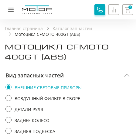
0
ОБРАТНАЯ СВЯЗЬ
СПАСИБО!
Главная страница
Каталог запчастей
Мотоцикл CFMOTO 400GT (ABS)
Ваша заявка принята, специалист свяжется с вами.
МОТОЦИКЛ CFMOTO
Имя
Хорошо
400GT (ABS)
Телефон
Вид запасных частей
ВНЕШНИЕ СВЕТОВЫЕ ПРИБОРЫ
Я соглашаюсь с
Политикой обработки
персональных данных
ВОЗДУШНЫЙ ФИЛЬТР В СБОРЕ
Я соглашаюсь на
Обработку персональных
ДЕТАЛИ РУЛЯ
данных
ЗАДНЕЕ КОЛЕСО
Я принимаю
Пользовательское соглашение
ЗАДНЯЯ ПОДВЕСКА
Я соглашаюсь на
передачу персональных данных