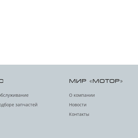
С
МИР «МОТОР»
обслуживание
О компании
одборе запчастей
Новости
Контакты