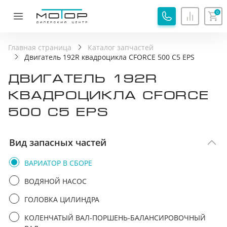
0
ОБРАТНАЯ СВЯЗЬ
СПАСИБО!
Главная страница
Каталог запчастей
Двигатель 192R квадроцикла CFORCE 500 С5 EPS
Ваша заявка принята, специалист свяжется с вами.
ДВИГАТЕЛЬ 192R
Имя
Хорошо
КВАДРОЦИКЛА CFORCE
500 С5 EPS
Телефон
Вид запасных частей
Я соглашаюсь с
Политикой обработки
персональных данных
ВАРИАТОР В СБОРЕ
Я соглашаюсь на
Обработку персональных
ВОДЯНОЙ НАСОС
данных
ГОЛОВКА ЦИЛИНДРА
Я принимаю
Пользовательское соглашение
КОЛЕНЧАТЫЙ ВАЛ-ПОРШЕНЬ-БАЛАНСИРОВОЧНЫЙ
Я соглашаюсь на
передачу персональных данных