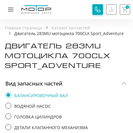
0
ОБРАТНАЯ СВЯЗЬ
СПАСИБО!
Главная страница
Каталог запчастей
Двигатель 283MU мотоцикла 700CLX Sport_Adventure
Ваша заявка принята, специалист свяжется с вами.
ДВИГАТЕЛЬ 283MU
Имя
Хорошо
МОТОЦИКЛА 700CLX
SPORT_ADVENTURE
Телефон
Вид запасных частей
Я соглашаюсь с
Политикой обработки
персональных данных
БАЛАНСИРОВОЧНЫЙ ВАЛ
Я соглашаюсь на
Обработку персональных
ВОДЯНОЙ НАСОС
данных
ГОЛОВКА ЦИЛИНДРОВ
Я принимаю
Пользовательское соглашение
ДЕТАЛИ КЛАПАННОГО МЕХАНИЗМА
Я соглашаюсь на
передачу персональных данных