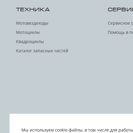
ТЕХНИКА
СЕРВИ
Мотовездеходы
Сервисное 
Мотоциклы
Помощь в п
Квадроциклы
Каталог запасных частей
Пользовательское
Политика обработки пе
соглашение
данных
лицам
Мы используем cookie-файлы, в том числе для работ