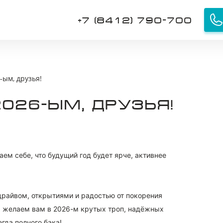
+7 (8412) 790-700
ОБРАТНАЯ СВЯЗЬ
БО!
ым, друзья!
026-ЫМ, ДРУЗЬЯ!
 специалист свяжется с вами.
Имя
Телефон
ем себе, что будущий год будет ярче, активнее
Я соглашаюсь с
Политикой обработки персональных
данных
драйвом, открытиями и радостью от покорения
Я соглашаюсь на
Обработку персональных данных
 И желаем вам в 2026-м крутых троп, надёжных
гда полного бака!