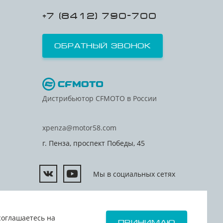
+7 (8412) 790-700
Обратный звонок
Дистрибьютор CFMOTO в России
xpenza@motor58.com
г. Пенза, проспект Победы, 45
Мы в социальных сетях
Согласие на передачу персональных данных третьим
лицам
соглашаетесь на
Принимаю