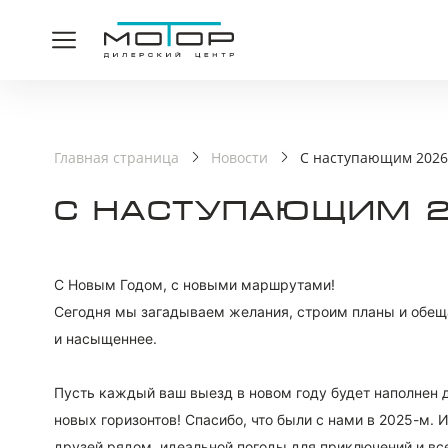
СПАСИ
Главная страница
Новости
С наступающим 2026-
С НАСТУПАЮЩИМ 2
Ваша заявка принята,
С Новым Годом, с новыми маршрутами!
Сегодня мы загадываем желания, строим планы и обеща
и насыщеннее.
⠀
Пусть каждый ваш выезд в новом году будет наполнен 
новых горизонтов! Спасибо, что были с нами в 2025-м.
друзей рядом, идеальной погоды для приключений и все