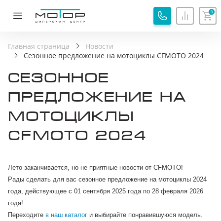
0
ОБРАТНАЯ СВЯЗЬ
СПАСИБО!
Главная страница
Новости
Сезонное предложение на мотоциклы CFMOTO 2024
Ваша заявка принята, специалист свяжется с вами.
СЕЗОННОЕ
Имя
Хорошо
ПРЕДЛОЖЕНИЕ НА
МОТОЦИКЛЫ
Телефон
CFMOTO 2024
Я соглашаюсь с
Политикой обработки
персональных данных
Лето заканчивается, но не приятные новости от CFMOTO!
Я соглашаюсь на
Обработку персональных
данных
Рады сделать для вас сезонное предложение на мотоциклы 2024
года, действующее с 01 сентября 2025 года по 28 февраля 2026
Я принимаю
Пользовательское соглашение
года
!
Я соглашаюсь на
передачу персональных данных
Переходите
в наш каталог
и выбирайте понравившуюся модель.