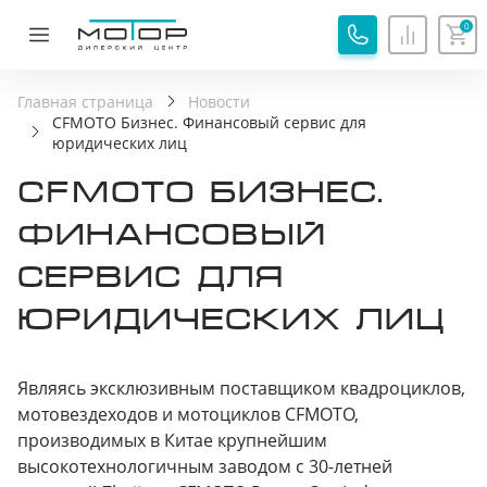
0
ОБРАТНАЯ СВЯЗЬ
СПАСИБО!
Главная страница
Новости
CFMOTO Бизнес. Финансовый сервис для
Ваша заявка принята, специалист свяжется с вами.
юридических лиц
Имя
Хорошо
CFMOTO БИЗНЕС.
ФИНАНСОВЫЙ
Телефон
СЕРВИС ДЛЯ
ЮРИДИЧЕСКИХ ЛИЦ
Я соглашаюсь с
Политикой обработки
персональных данных
Я соглашаюсь на
Обработку персональных
Являясь эксклюзивным поставщиком квадроциклов,
данных
мотовездеходов и мотоциклов CFMOTO,
Я принимаю
Пользовательское соглашение
производимых в Китае крупнейшим
высокотехнологичным заводом с 30-летней
Я соглашаюсь на
передачу персональных данных